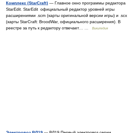
Комплекс (StarCraft)
— Главное окно программы редактора
StarEdit. StarEdit официальный редактор уровней игры
расширениями .scm (карты оригинальной версии игры) и .scx
(карты StarCraft: BroodWar, официального расширения). В
реестре за путь к редактору отвечает… …
Википедия
Электровоз ВЛ19
— ВЛ19 Первый электровоз серии